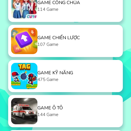
GAME CÔNG CHÚA
114 Game
GAME CHIẾN LƯỢC
107 Game
GAME KỸ NĂNG
475 Game
GAME Ô TÔ
144 Game