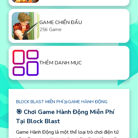
GAME CHIẾN ĐẤU
256 Game
THÊM DANH MỤC
BLOCK BLAST MIỄN PHÍ
GAME HÀNH ĐỘNG
🎯 Chơi Game Hành Động Miễn Phí
Tại Block Blast
Game Hành Động là một thể loại trò chơi điện tử