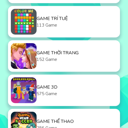
GAME TRÍ TUỆ
113 Game
GAME THỜI TRANG
152 Game
GAME 3D
575 Game
GAME THỂ THAO