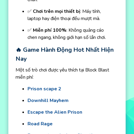
✅
Chơi trên mọi thiết bị
: Máy tính,
laptop hay điện thoại đều mượt mà.
✅
Miễn phí 100%
: Không quảng cáo
chen ngang, không giới hạn số lần chơi.
🔥 Game Hành Động Hot Nhất Hiện
Nay
Một số trò chơi được yêu thích tại Block Blast
miễn phí:
Prison scape 2
Downhill Mayhem
Escape the Alien Prison
Road Rage