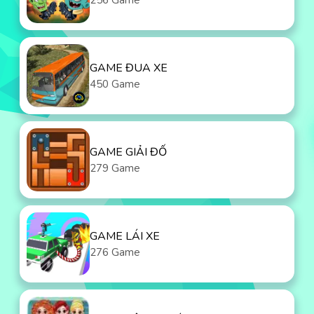
256 Game
GAME ĐUA XE
450 Game
GAME GIẢI ĐỐ
279 Game
GAME LÁI XE
276 Game