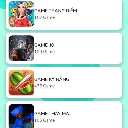
GAME TRANG ĐIỂM
157 Game
GAME .IO
100 Game
GAME KỸ NĂNG
475 Game
GAME THÂY MA
106 Game