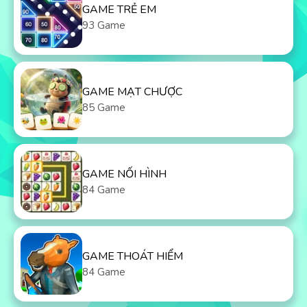
GAME TRẺ EM
93 Game
GAME MẠT CHƯỢC
85 Game
GAME NỐI HÌNH
84 Game
GAME THOÁT HIỂM
84 Game