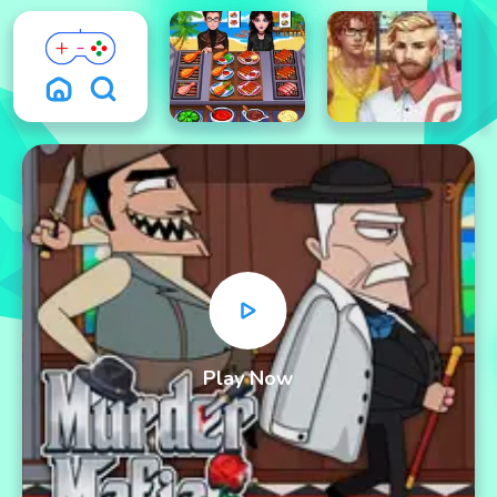
Play Now