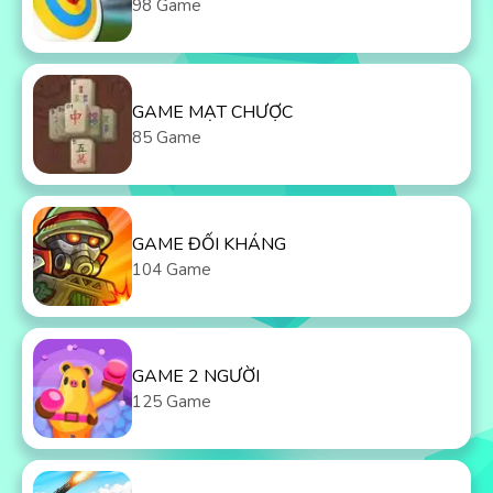
98 Game
GAME MẠT CHƯỢC
85 Game
GAME ĐỐI KHÁNG
104 Game
GAME 2 NGƯỜI
125 Game