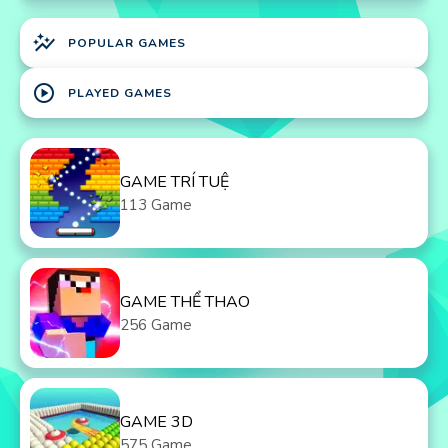
auto_graph
POPULAR GAMES
play_circle
PLAYED GAMES
GAME TRÍ TUỆ
113 Game
GAME THỂ THAO
256 Game
GAME 3D
575 Game