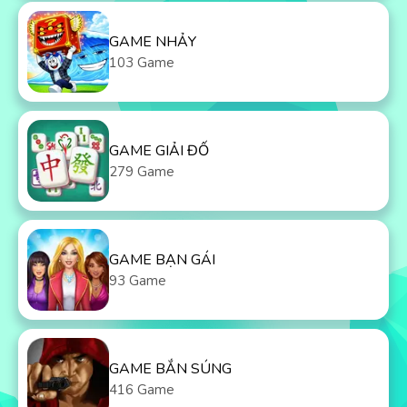
GAME NHẢY
103 Game
GAME GIẢI ĐỐ
279 Game
GAME BẠN GÁI
93 Game
GAME BẮN SÚNG
416 Game