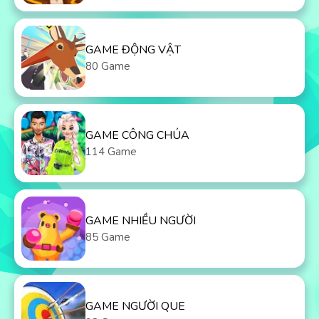
GAME ĐỘNG VẬT
80 Game
GAME CÔNG CHÚA
114 Game
GAME NHIỀU NGƯỜI
85 Game
GAME NGƯỜI QUE