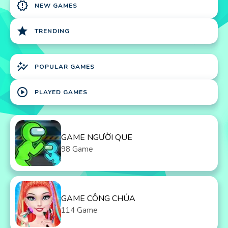
new_releases
NEW GAMES
star
TRENDING
auto_graph
POPULAR GAMES
play_circle
PLAYED GAMES
GAME NGƯỜI QUE
98 Game
GAME CÔNG CHÚA
114 Game