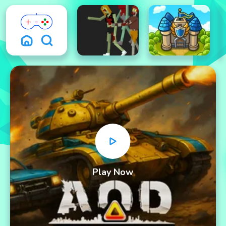
Play Now