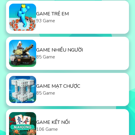
GAME TRẺ EM
93 Game
GAME NHIỀU NGƯỜI
85 Game
GAME MẠT CHƯỢC
85 Game
GAME KẾT NỐI
106 Game