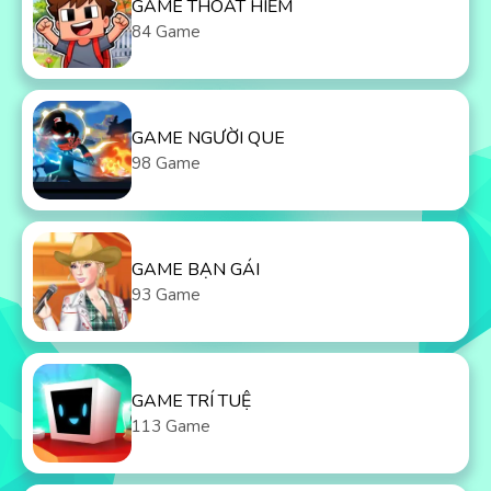
GAME THOÁT HIỂM
84 Game
GAME NGƯỜI QUE
98 Game
GAME BẠN GÁI
93 Game
GAME TRÍ TUỆ
113 Game