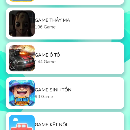
GAME THÂY MA
106 Game
GAME Ô TÔ
144 Game
GAME SINH TỒN
93 Game
GAME KẾT NỐI