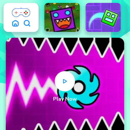
Play Now