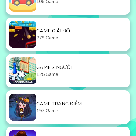
106 Game
GAME GIẢI ĐỐ
279 Game
GAME 2 NGƯỜI
125 Game
GAME TRANG ĐIỂM
157 Game