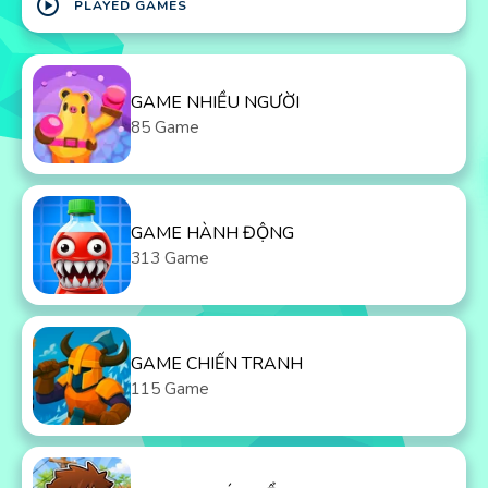
play_circle
PLAYED GAMES
GAME NHIỀU NGƯỜI
85 Game
GAME HÀNH ĐỘNG
313 Game
GAME CHIẾN TRANH
115 Game