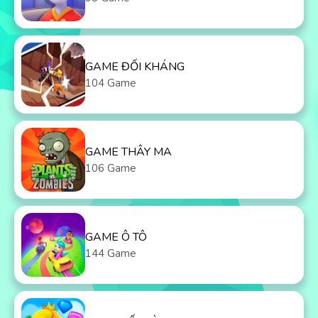
GAME ĐỐI KHÁNG
104 Game
GAME THÂY MA
106 Game
GAME Ô TÔ
144 Game