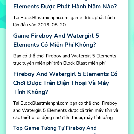
Elements Được Phát Hành Năm Nào?
Tại BlockBlastmienphi.com, game được phát hành
lần đầu vào 2019-08-20
Game Fireboy And Watergirl 5
Elements Có Miễn Phí Không?
Bạn có thể chơi Fireboy and Watergirl 5 Elements
trực tuyến miễn phí trên Block Blast miễn phí
Fireboy And Watergirl 5 Elements Có
Chơi Được Trên Điện Thoại Và Máy
Tính Không?
Tại BlockBlastmienphi.com bạn có thể chơi Fireboy
and Watergirl 5 Elements được cả trên máy tính và
các thiết bị di động như điện thoại, máy tính bảng...
Top Game Tương Tự Fireboy And