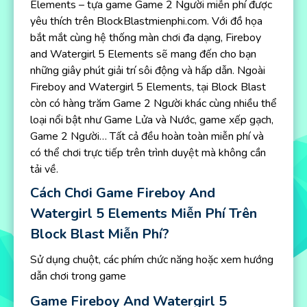
Elements – tựa game Game 2 Người miễn phí được
yêu thích trên BlockBlastmienphi.com. Với đồ họa
bắt mắt cùng hệ thống màn chơi đa dạng, Fireboy
and Watergirl 5 Elements sẽ mang đến cho bạn
những giây phút giải trí sôi động và hấp dẫn. Ngoài
Fireboy and Watergirl 5 Elements, tại Block Blast
còn có hàng trăm Game 2 Người khác cùng nhiều thể
loại nổi bật như Game Lửa và Nước, game xếp gạch,
Game 2 Người… Tất cả đều hoàn toàn miễn phí và
có thể chơi trực tiếp trên trình duyệt mà không cần
tải về.
Cách Chơi Game Fireboy And
Watergirl 5 Elements Miễn Phí Trên
Block Blast Miễn Phí?
Sử dụng chuột, các phím chức năng hoặc xem hướng
dẫn chơi trong game
Game Fireboy And Watergirl 5